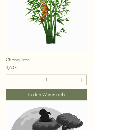
Cheng Tree
Preis
3,60 €
In den Warenkorb