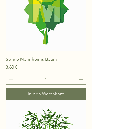
Söhne Mannheims Baum
Preis
3,60 €
In den Warenkorb