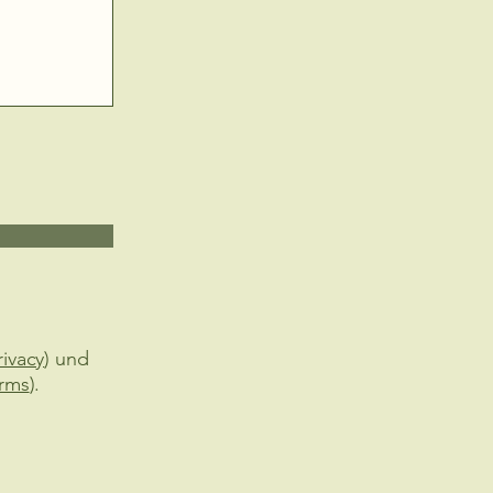
rivacy
) und
erms
).