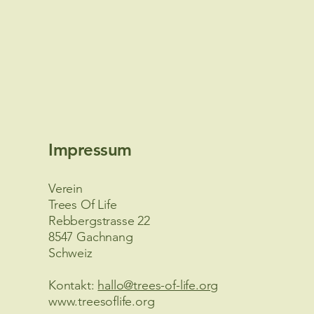
Impressum
Verein
Trees Of Life
Rebbergstrasse 22
8547 Gachnang
Schweiz
Kontakt:
hallo@trees-of-life.org
www.treesoflife.org