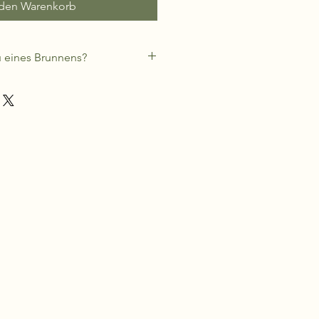
 den Warenkorb
u eines Brunnens?
 die Region an und ob sich die
igenleistung am Bau beteiligen
ktor ist, wie Tief gebohrt werden
ken die Kosten zwischen 3.000,-
o im Durchschnitt 6.000,- EUR.