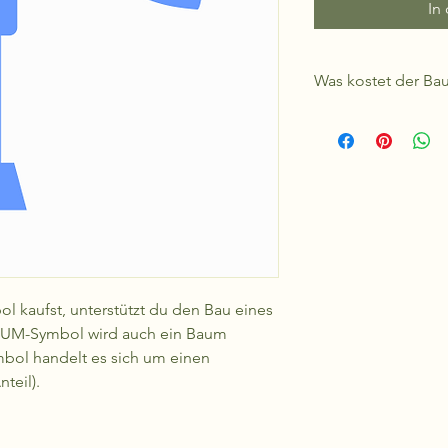
In
Was kostet der Ba
Das kommt immer auf
Bevölkerung durch E
kann. Ein weiterer Fa
muss. Deshalb schwan
und 9.000,- Euro. Als
kaufst, unterstützt du den Bau eines
AUM-Symbol wird auch ein Baum
ol handelt es sich um einen
teil).