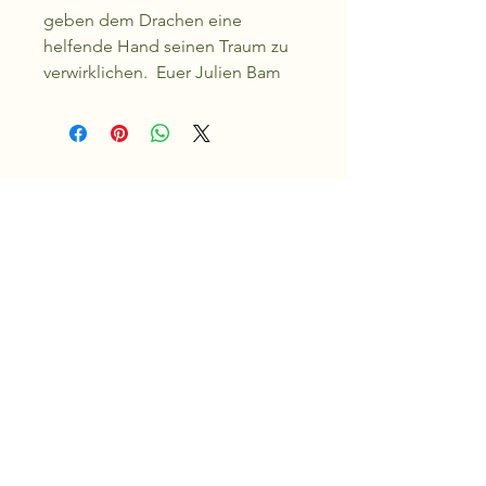
geben dem Drachen eine
helfende Hand seinen Traum zu
verwirklichen. Euer Julien Bam
Kontakt
Rebbergstrasse 22
8547 Gachnang
Schweiz
hallo@trees-of-life.org
Sontiges